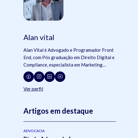
Alan vital
Alan Vital é Advogado e Programador Front
End, com Pós graduação em Direito Digital e
Compliance, especialista em Marketing
Jurídico e Gestão de Escritórios Digitais,
além de membro de comissões da OAB e da
Jovem Advocacia. Consultor da ADVBOX.
Ver perfil
Artigos em destaque
ADVOCACIA