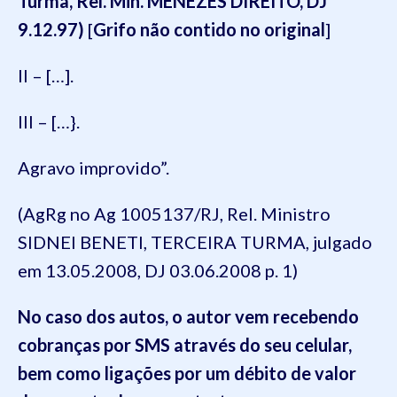
Turma, Rel. Min. MENEZES DIREITO, DJ
9.12.97)
[
Grifo não contido no original
]
II – […].
III – […}.
Agravo improvido”.
(AgRg no Ag 1005137/RJ, Rel. Ministro
SIDNEI BENETI, TERCEIRA TURMA, julgado
em 13.05.2008, DJ 03.06.2008 p. 1)
No caso dos autos, o autor
vem recebendo
cobrança
s por SMS através do seu celular,
bem como ligações
por um débito de valor