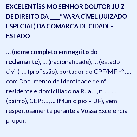
EXCE
LENTÍSSIMO SENHOR DOUTOR JUIZ
DE
DIREITO
DA ____ª VARA
CÍVEL (JUIZADO
ESPECIAL)
DA COMARCA DE
CIDADE
–
ESTADO
… (nome completo em negrito do
reclamante)
,
… (nacionalidade)
,
… (estado
civil)
,
… (profissão)
, portador
do
CPF/MF nº
…,
com Documento de Identidade de n° …,
residente e domiciliado na
Rua …, n. …, …
(bairro), CEP: …, … (Município – UF)
, vem
respeitosamente perante a Vossa Excelência
propor: