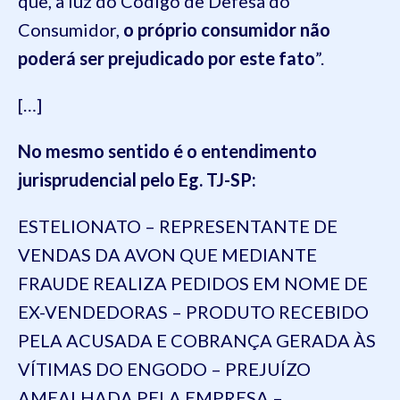
que, à luz do Código de Defesa do
Consumidor,
o próprio consumidor não
poderá ser prejudicado por este fato
”.
[…]
No mesmo sentido é o ent
endimento
jurisprudencial
pelo Eg.
TJ-SP
:
ESTELIONATO – REPRESENTANTE DE
VENDAS DA AVON QUE MEDIANTE
FRAUDE REALIZA PEDIDOS EM NOME DE
EX-VENDEDORAS – PRODUTO RECEBIDO
PELA ACUSADA E COBRANÇA GERADA ÀS
VÍTIMAS DO ENGODO – PREJUÍZO
AMEALHADA PELA EMPRESA
–