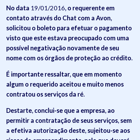
No data
19
/
01
/
201
6
, o requerente
em
contato através do Chat com a Avon,
solicitou o boleto para efetuar o pagamento
visto que este estava preocupado com
uma
possível negativação
novamente
de seu
nome com os órgãos de proteção ao crédito
.
É importante ressaltar, que em momento
algum
o requerido
a
ceitou e muito m
enos
contratou os serviços da
ré
.
Destarte, conclui-se que a empresa
,
ao
permitir a contrata
ção de seus serviços
, sem
a efetiva
autorização deste
, sujeitou-se aos