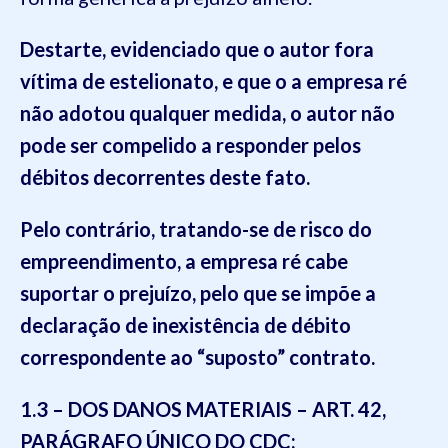
Destarte, evidenciado que o autor
fora
vítima de estelionato
, e que o
a empresa ré
não adotou qualquer medida
,
o
autor não
pode ser compelido
a responder pelos
débitos decorrentes deste fato
.
Pelo contrário, tratando-se de
risco do
empreendimento
,
a empresa
ré
cabe
suportar o prejuízo
,
pelo que se impõe a
declaração de inexistência de débi
to
correspondente ao “suposto”
contrat
o
.
1.3
– DOS DANOS MATERIAIS – ART. 42,
PARÁGRAFO ÚNICO DO CDC: