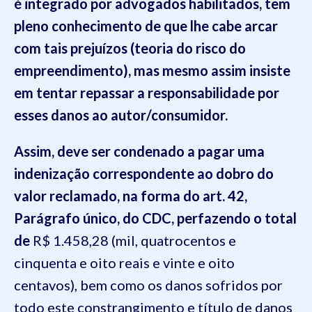
é integrado por advogados habilitados, tem
pleno conhecimento de que lhe cabe arcar
com tais prejuízos (teoria do risco do
empreendimento), mas mesmo assim insiste
em tentar repassar a responsabil
idade por
esses danos ao autor/
consumidor.
Assim, deve ser con
denado a pagar uma
indenização
co
rrespondente ao
dobro do
valor
reclamado
, na forma do
art. 42,
Parágrafo único, do CDC
, perfazendo o total
de
R$ 1.458,28 (mil, quatrocentos e
cinquenta e oito
reais
e vinte e oito
centavos)
, bem como os danos sofridos por
todo este constrangimento e título de danos