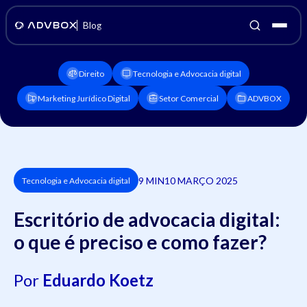
Blog
Direito
Tecnologia e Advocacia digital
Marketing Jurídico Digital
Setor Comercial
ADVBOX
9 MIN
10 MARÇO 2025
Tecnologia e Advocacia digital
Escritório de advocacia digital:
o que é preciso e como fazer?
Por
Eduardo Koetz