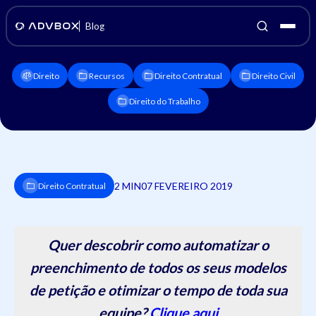
Blog
Direito
Recursos
Direito Contratual
Direito Civil
Direito do Trabalho
2 MIN
07 FEVEREIRO 2019
Direito Contratual
Quer descobrir como automatizar o
preenchimento de todos os seus modelos
de petição e otimizar o tempo de toda sua
equipe?
Clique aqui