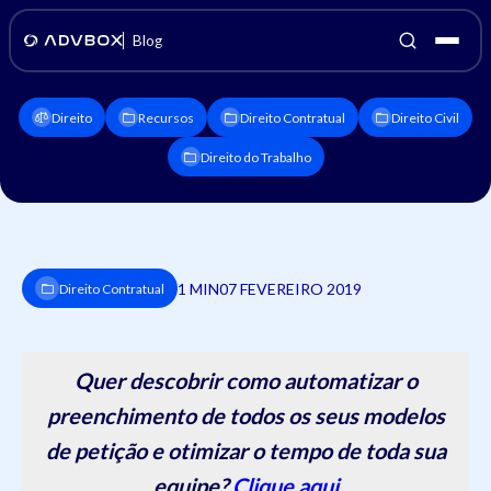
Blog
Direito
Recursos
Direito Contratual
Direito Civil
Direito do Trabalho
1 MIN
07 FEVEREIRO 2019
Direito Contratual
Quer descobrir como automatizar o
preenchimento de todos os seus modelos
de petição e otimizar o tempo de toda sua
equipe?
Clique aqui