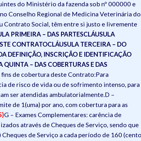
buintes do Ministério da fazenda sob nº 000000 e
, no Conselho Regional de Medicina Veterinária do
 Contrato Social, têm entre si justo e livremente
LA PRIMEIRA – DAS PARTES
CLÁUSULA
ESTE CONTRATO
CLÁUSULA TERCEIRA – DO
A DEFINIÇÃO, INSCRIÇÃO E IDENTIFICAÇÃO
 QUINTA – DAS COBERTURAS E DAS
 fins de cobertura deste Contrato:
Para
ia de risco de vida ou de sofrimento intenso, para
am ser atendidas ambulatorialmente.
D –
imite de 1(uma) por ano, com cobertura para as
S)
G – Exames Complementares: carência de
alizados através de Cheques de Serviço, sendo que
Cheques de Serviço a cada período de 160 (cent