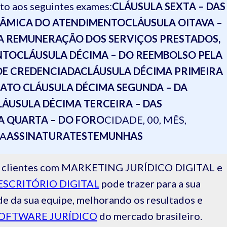
eito aos seguintes exames:
CLÁUSULA SEXTA – DAS
INÂMICA DO ATENDIMENTO
CLÁUSULA OITAVA –
A REMUNERAÇÃO DOS SERVIÇOS PRESTADOS,
NTO
CLÁUSULA DÉCIMA – DO REEMBOLSO PELA
DE CREDENCIADA
CLÁUSULA DÉCIMA PRIMEIRA
RATO
CLÁUSULA DÉCIMA SEGUNDA – DA
LÁUSULA DÉCIMA TERCEIRA – DAS
A QUARTA – DO FORO
CIDADE, 00, MÊS,
A
ASSINATURA
TESTEMUNHAS
 de clientes com MARKETING JURÍDICO DIGITAL e
ESCRITÓRIO DIGITAL
pode trazer para a sua
de da sua equipe, melhorando os resultados e
OFTWARE JURÍDICO
do mercado brasileiro.