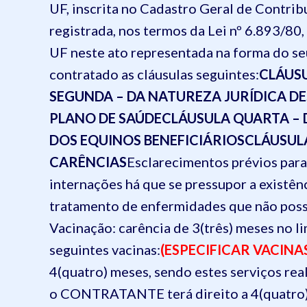
UF
, inscrita no Cadastro Geral de Contri
registrada, nos termos da Lei nº 6.893/80
UF neste ato representada na forma do seu
contratado as cláusulas seguintes:
CLÁUSU
SEGUNDA – DA NATUREZA JURÍDICA D
PLANO DE SAÚDE
CLÁUSULA QUARTA – D
DOS EQUINOS BENEFICIÁRIOS
CLÁUSULA
CARÊNCIAS
Esclarecimentos prévios para
internações há que se pressupor a existênc
tratamento de enfermidades que não poss
Vacinação: carência de 3(três) meses no l
seguintes vacinas:
(ESPECIFICAR VACINA
4(quatro) meses, sendo estes serviços re
o CONTRATANTE terá direito a 4(quatro) 