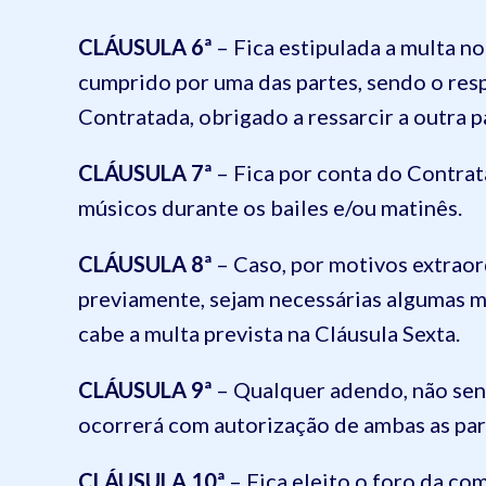
CLÁUSULA 6ª
– Fica estipulada a multa no
cumprido por uma das partes, sendo o res
Contratada, obrigado a ressarcir a outra p
CLÁUSULA 7ª
– Fica por conta do Contrat
músicos durante os bailes e/ou matinês.
CLÁUSULA 8ª
– Caso, por motivos extrao
previamente, sejam necessárias algumas 
cabe a multa prevista na Cláusula Sexta.
CLÁUSULA 9ª
– Qualquer adendo, não sen
ocorrerá com autorização de ambas as par
CLÁUSULA 10ª
– Fica eleito o foro da co