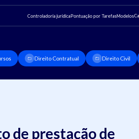
Ca
Controladoria jurídica
Pontuação por Tarefas
Modelos
rsos
Direito Contratual
Direito Civil
o de prestação de