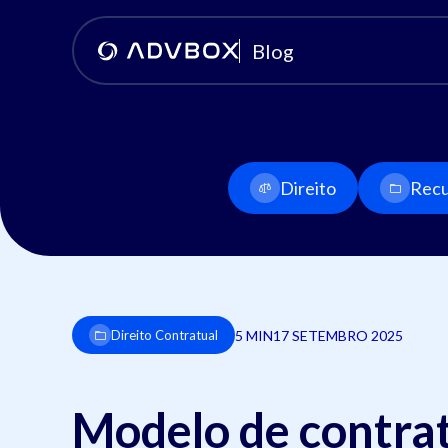
Blog
Direito
Recu
5 MIN
17 SETEMBRO 2025
Direito Contratual
Modelo de contrat