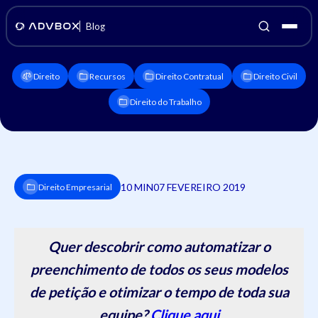
Blog
Direito
Recursos
Direito Contratual
Direito Civil
Direito do Trabalho
10 MIN
07 FEVEREIRO 2019
Direito Empresarial
Quer descobrir como automatizar o
preenchimento de todos os seus modelos
de petição e otimizar o tempo de toda sua
equipe?
Clique aqui