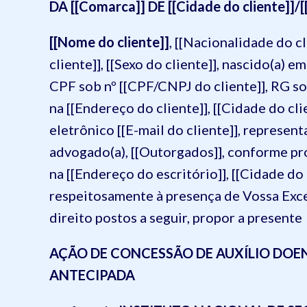
DA [[Comarca]] DE [[Cidade do cliente]]/[[
[[Nome do cliente]]
, [[Nacionalidade do cli
cliente]], [[Sexo do cliente]], nascido(a) e
CPF sob nº [[CPF/CNPJ do cliente]], RG sob
na [[Endereço do cliente]], [[Cidade do c
eletrônico [[E-mail do cliente]], represen
advogado(a), [[Outorgados]], conforme pr
na [[Endereço do escritório]], [[Cidade do 
respeitosamente à presença de Vossa Exc
direito postos a seguir, propor a presente
AÇÃO DE CONCESSÃO DE AUXÍLIO DOE
ANTECIPADA