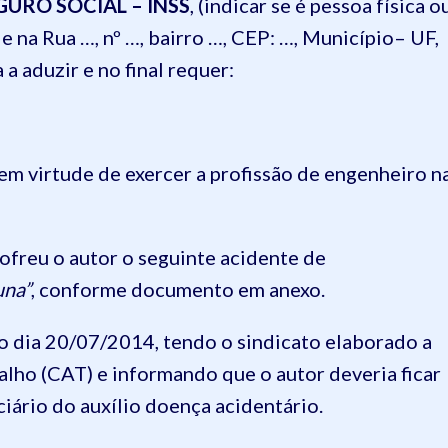
GURO SOCIAL – INSS
, (indicar se é pessoa física o
e na Rua …, nº …, bairro …, CEP: …, Município– UF,
 a aduzir e no final requer:
 em virtude de exercer a profissão de engenheiro n
sofreu o autor o seguinte acidente de
una”
, conforme documento em anexo.
 o dia 20/07/2014, tendo o sindicato elaborado a
ho (CAT) e informando que o autor deveria ficar
iário do auxílio doença acidentário.