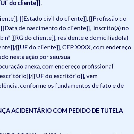
UF do cliente]].
ente]], [[Estado civil do cliente]], [[Profissão do
m [[Data de nascimento do cliente]], inscrito(a) no
 nº [[RG do cliente]], residente e domiciliado(a)
liente]]/[[UF do cliente]], CEP XXXX, com endereço
tado nesta ação por seu/sua
ocuração anexa, com endereço profissional
escritório]]/[[UF do escritório]], vem
elência, conforme os fundamentos de fato e de
NÇA ACIDENTÁRIO COM PEDIDO DE TUTELA