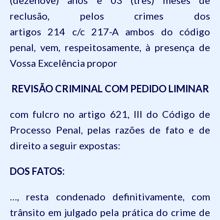
(dezenove) anos e 03 (três) meses de
reclusão, pelos crimes dos
artigos
214
c/c
217-A
ambos do
código
penal
, vem, respeitosamente, à presença de
Vossa Excelência propor
REVISÃO CRIMINAL COM PEDIDO LIMINAR
com fulcro no artigo
621
,
III
do
Código de
Processo Penal
, pelas razões de fato e de
direito a seguir expostas:
DOS FATOS:
…
, resta condenado definitivamente, com
trânsito em julgado pela prática do crime de