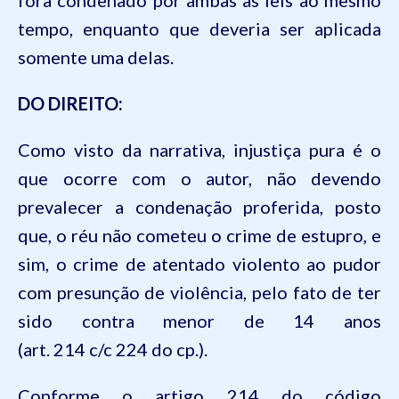
fora condenado por ambas as leis ao mesmo
tempo, enquanto que deveria ser aplicada
somente uma delas.
DO DIREITO:
Como visto da narrativa, injustiça pura é o
que ocorre com o autor, não devendo
prevalecer a condenação proferida, posto
que, o réu não cometeu o crime de estupro, e
sim, o crime de atentado violento ao pudor
com presunção de violência, pelo fato de ter
sido contra menor de 14 anos
(art.
214
c/c
224
do
cp
.).
Conforme o artigo
214
do
código