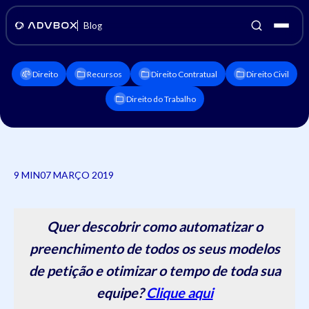
Blog
Direito
Recursos
Direito Contratual
Direito Civil
Direito do Trabalho
9 MIN
07 MARÇO 2019
Quer descobrir como automatizar o
preenchimento de todos os seus modelos
de petição e otimizar o tempo de toda sua
equipe?
Clique aqui