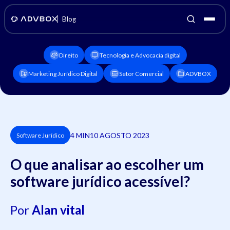
Blog
Direito
Tecnologia e Advocacia digital
Marketing Jurídico Digital
Setor Comercial
ADVBOX
4 MIN
10 AGOSTO 2023
Software Jurídico
O que analisar ao escolher um
software jurídico acessível?
Por
Alan vital