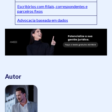
Escritórios com filiais, correspondentes e
parceiros fixos
Advocacia baseada em dados
Autor