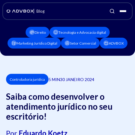
Blog
Direito
Tecnologia e Advocacia digital
Marketing Jurídico Digital
Setor Comercial
ADVBOX
5 MIN
30 JANEIRO 2024
Controladoria jurídica
Saiba como desenvolver o
atendimento jurídico no seu
escritório!
Por
Eduardo Koetz