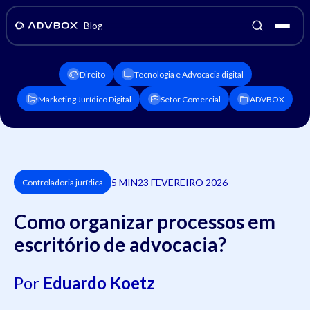
Blog
Direito
Tecnologia e Advocacia digital
Marketing Jurídico Digital
Setor Comercial
ADVBOX
5 MIN
23 FEVEREIRO 2026
Controladoria jurídica
Como organizar processos em
escritório de advocacia?
Por
Eduardo Koetz