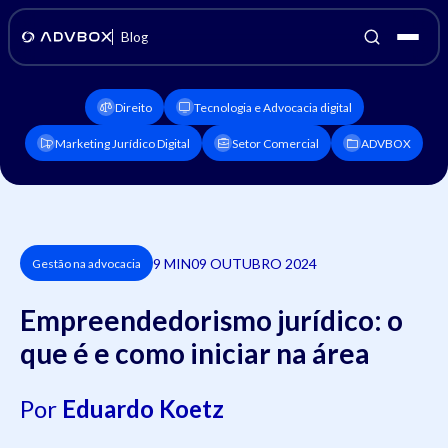
Blog
Direito
Tecnologia e Advocacia digital
Marketing Jurídico Digital
Setor Comercial
ADVBOX
9 MIN
09 OUTUBRO 2024
Gestão na advocacia
Empreendedorismo jurídico: o
que é e como iniciar na área
Por
Eduardo Koetz