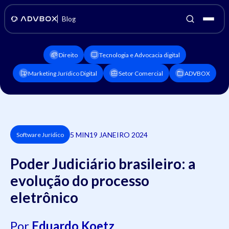
Blog
Direito
Tecnologia e Advocacia digital
Marketing Jurídico Digital
Setor Comercial
ADVBOX
5 MIN
19 JANEIRO 2024
Software Jurídico
Poder Judiciário brasileiro: a
evolução do processo
eletrônico
Por
Eduardo Koetz