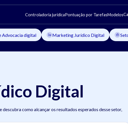
Ca
Controladoria jurídica
Pontuação por Tarefas
Modelos
e Advocacia digital
Marketing Jurídico Digital
Set
dico Digital
 e descubra como alcançar os resultados esperados desse setor,