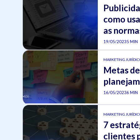
Publicid
como usa
as norma
19/05/2023
5 MIN
MARKETING JURÍDICO
Metas de
planejam
16/05/2023
6 MIN
MARKETING JURÍDICO
7 estraté
clientes