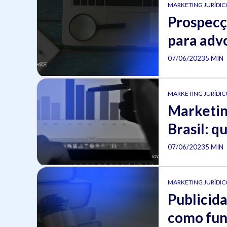
MARKETING JURÍDICO
Prospecçã
para adv
07/06/2023
5 MIN
MARKETING JURÍDICO
Marketing
Brasil: q
07/06/2023
5 MIN
MARKETING JURÍDICO
Publicida
como fun