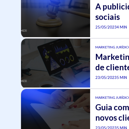
A publici
sociais
25/05/2023
4 MIN
MARKETING JURÍDICO
Marketin
de client
23/05/2023
5 MIN
MARKETING JURÍDICO
Guia com
novos cli
23/05/2023
5 MIN