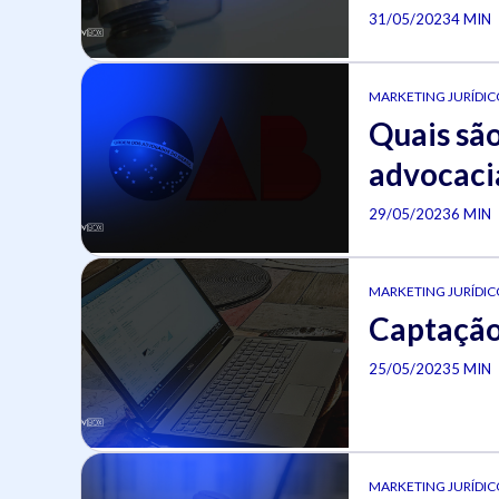
31/05/2023
4 MIN
MARKETING JURÍDICO
Quais são
advocaci
29/05/2023
6 MIN
MARKETING JURÍDICO
Captação 
25/05/2023
5 MIN
MARKETING JURÍDICO