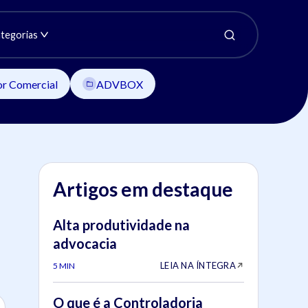
tegorias
or Comercial
ADVBOX
Artigos em destaque
Alta produtividade na
advocacia
LEIA NA ÍNTEGRA
5 MIN
O que é a Controladoria