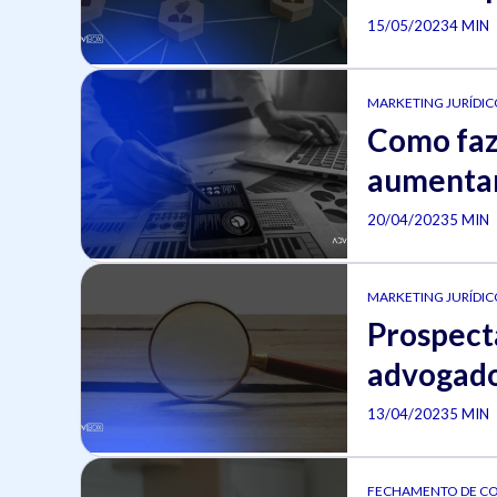
15/05/2023
4 MIN
MARKETING JURÍDICO
Como faz
aumentar
20/04/2023
5 MIN
MARKETING JURÍDICO
Prospecta
advogad
13/04/2023
5 MIN
FECHAMENTO DE C