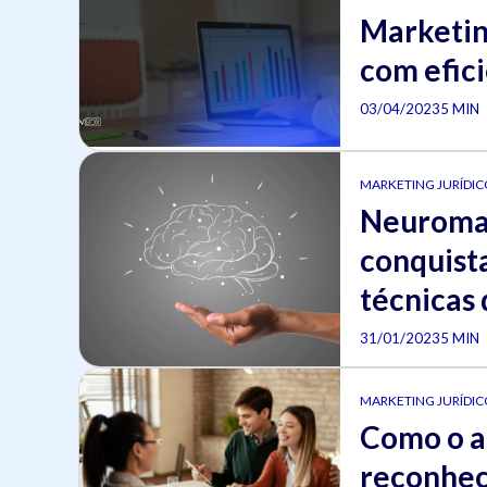
Marketing
com efic
03/04/2023
5 MIN
MARKETING JURÍDICO
Neuromar
conquista
técnicas 
31/01/2023
5 MIN
MARKETING JURÍDICO
Como o a
reconhec