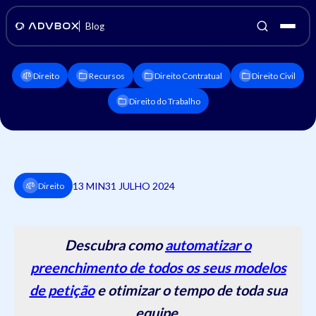
Blog
Direito
Recursos
Direito Contratual
Direito Civil
Direito do Trabalho
13 MIN
31 JULHO 2024
Direito
Descubra como
automatizar o
preenchimento de todos os seus modelos
de petição
e otimizar o tempo de toda sua
equipe.