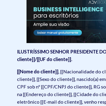
ILUSTRÍSSIMO SENHOR PRESIDENTE DO J
cliente]]/[[UF do cliente]].
[[Nome do cliente]]
, [[Nacionalidade do cli
cliente]], [[Sexo do cliente]], nascido(a) e
CPF sob nº [[CPF/CNPJ do cliente]], RG sob
na [[Endereço do cliente]], [[Cidade do c
eletrônico [[E-mail do cliente]], venho r