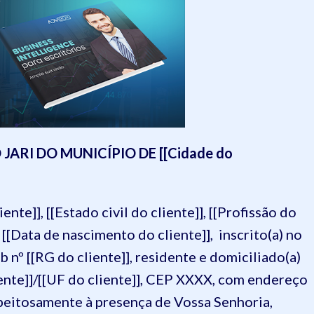
ARI DO MUNICÍPIO DE [[Cidade do
ente]], [[Estado civil do cliente]], [[Profissão do
m [[Data de nascimento do cliente]], inscrito(a) no
 nº [[RG do cliente]], residente e domiciliado(a)
liente]]/[[UF do cliente]], CEP XXXX, com endereço
espeitosamente à presença de Vossa Senhoria,