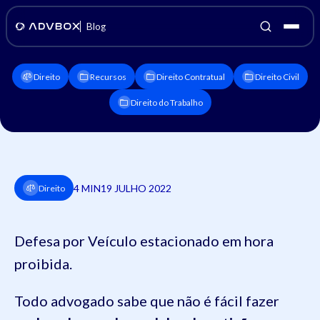
Blog
Direito
Recursos
Direito Contratual
Direito Civil
Direito do Trabalho
4 MIN
19 JULHO 2022
Direito
Defesa por Veículo estacionado em hora
proibida.
Todo advogado sabe que não é fácil fazer