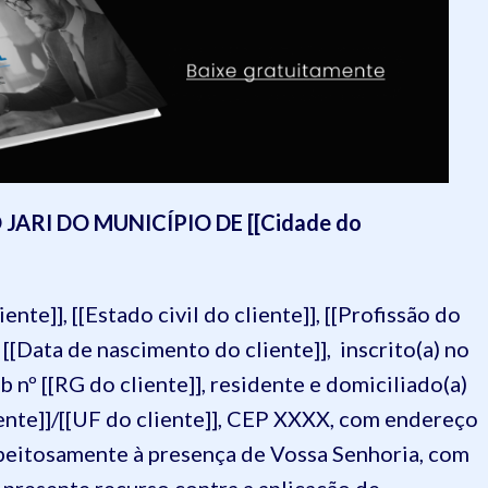
ARI DO MUNICÍPIO DE [[Cidade do
ente]], [[Estado civil do cliente]], [[Profissão do
m [[Data de nascimento do cliente]], inscrito(a) no
 nº [[RG do cliente]], residente e domiciliado(a)
liente]]/[[UF do cliente]], CEP XXXX, com endereço
espeitosamente à presença de Vossa Senhoria, com