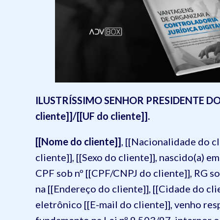
ILUSTRÍSSIMO SENHOR PRESIDENTE DO J
cliente]]/[[UF do cliente]].
[[Nome do cliente]]
, [[Nacionalidade do cli
cliente]], [[Sexo do cliente]], nascido(a) e
CPF sob nº [[CPF/CNPJ do cliente]], RG sob
na [[Endereço do cliente]], [[Cidade do c
eletrônico [[E-mail do cliente]], venho r