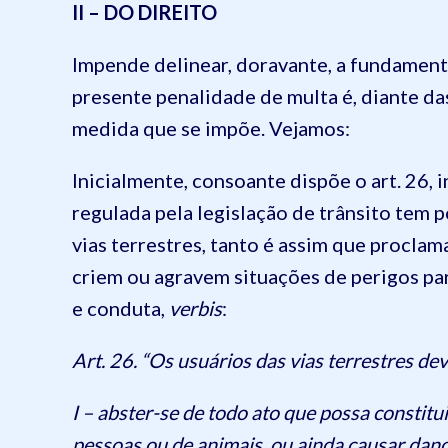
II – DO DIREITO
Impende delinear, doravante, a fundament
presente penalidade de multa é, diante da
medida que se impõe. Vejamos:
Inicialmente, consoante dispõe o art. 26, i
regulada pela legislação de trânsito tem 
vias terrestres, tanto é assim que procla
criem ou agravem situações de perigos par
e conduta,
verbis
:
Art. 26. “Os usuários das vias terrestres de
I – abster-se de todo ato que possa constitui
pessoas ou de animais, ou ainda causar dano