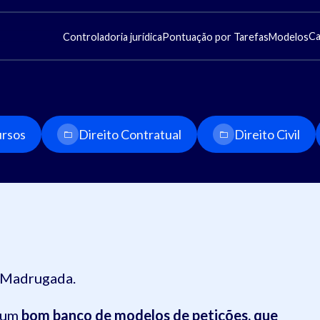
Ca
Controladoria jurídica
Pontuação por Tarefas
Modelos
rsos
Direito Contratual
Direito Civil
 Madrugada.
r um
bom banco de modelos de petições, que