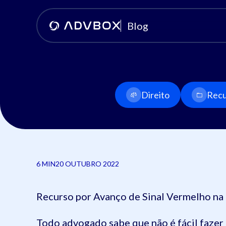
Blog
Direito
Recu
6 MIN
20 OUTUBRO 2022
Recurso por Avanço de Sinal Vermelho na
Todo advogado sabe que não é fácil faze