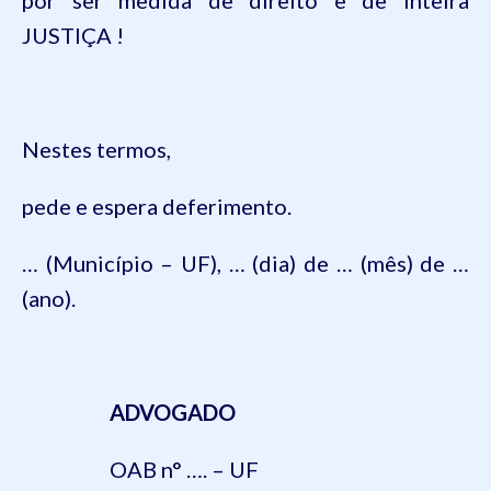
por ser medida de direito e de inteira
JUSTIÇA !
Nestes termos,
pede e espera deferimento.
… (Município – UF), … (dia) de … (mês) de …
(ano).
ADVOGADO
OAB n° …. – UF