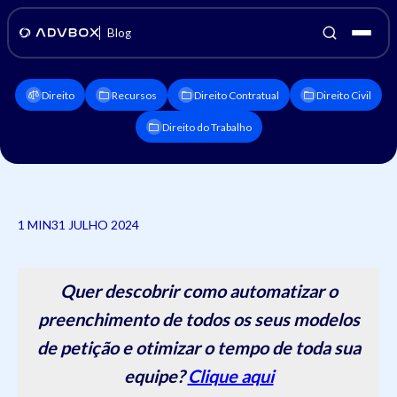
Blog
Direito
Recursos
Direito Contratual
Direito Civil
Direito do Trabalho
1 MIN
31 JULHO 2024
Quer descobrir como automatizar o
preenchimento de todos os seus modelos
de petição e otimizar o tempo de toda sua
equipe?
Clique aqui