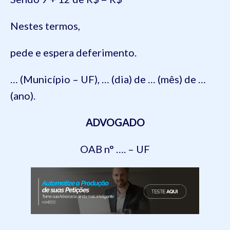
Nestes termos,
pede e espera deferimento.
… (Município – UF), … (dia) de … (mês) de …
(ano).
ADVOGADO
OAB n° …. – UF