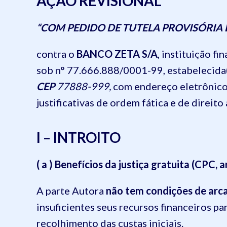
AÇÃO REVISIONAL
“COM PEDIDO DE TUTELA PROVISÓRIA 
contra o
BANCO ZETA S/A
, instituição f
sob n° 77.666.888/0001-99, estabelecida
CEP
77888-999,
com endereço eletrônico 
justificativas de ordem fática e de direito
I – INTROITO
( a ) Benefícios da justiça gratuita (CPC, a
A parte Autora
não tem condições de arc
insuficientes seus recursos financeiros pa
recolhimento das custas iniciais.