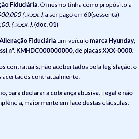
ção Fiduciária
. O mesmo tinha como propósito a
0,000 ( .x.x.x. )
, a ser pago em 60(sessenta)
0. ( .x.x.x. ).
(
doc. 01
)
Alienação Fiduciária
um veículo
marca Hyunday,
assi nº. KMHDC000000000, de placas XXX-0000
.
os contratuais, não acobertados pela legislação, o
s acertados contratualmente.
o, para declarar a cobrança abusiva, ilegal e não
mplência, maiormente em face destas cláusulas: