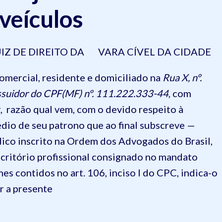
veículos
IZ DE DIREITO DA VARA CÍVEL DA CIDADE
comercial, residente e domiciliado na
Rua X, nº.
suidor do CPF(MF) nº. 111.222.333-44
, com
, razão qual vem, com o devido respeito à
dio de seu patrono que ao final subscreve —
dico inscrito na Ordem dos Advogados do Brasil,
scritório profissional consignado no mandato
s contidos no art. 106, inciso I do CPC, indica-o
ar a presente