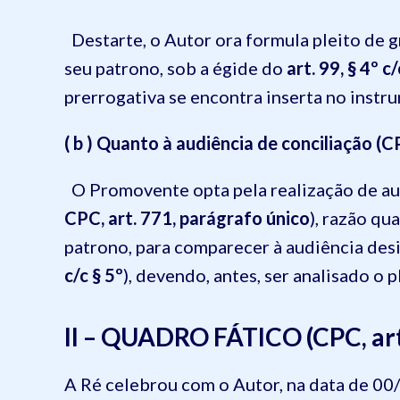
Destarte, o Autor ora formula pleito de g
seu patrono, sob a égide do
art. 99, § 4º c
prerrogativa se encontra inserta no inst
( b ) Quanto à audiência de conciliação (CPC
O Promovente opta pela realização de aud
CPC, art. 771, parágrafo único
), razão qu
patrono, para comparecer à audiência desi
c/c § 5º
), devendo, antes, ser analisado o 
II – QUADRO FÁTICO (CPC, art. 
A Ré celebrou com o Autor, na data de 