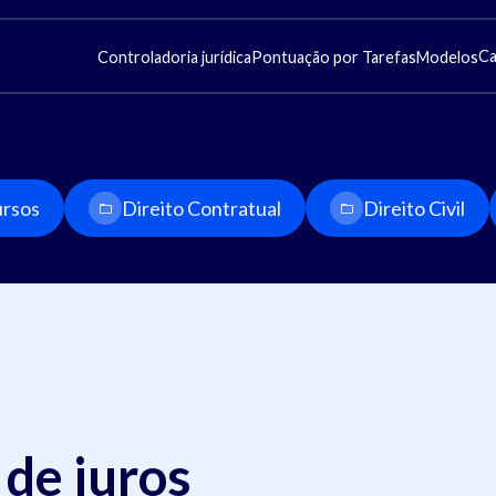
Ca
Controladoria jurídica
Pontuação por Tarefas
Modelos
rsos
Direito Contratual
Direito Civil
 de juros