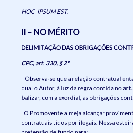
HOC IPSUM EST.
II – NO MÉRITO
DELIMITAÇÃO DAS OBRIGAÇÕES CONT
CPC, art. 330, § 2º
Observa-se que a relação contratual enta
qual o Autor, à luz da regra contida no
art.
balizar, com a exordial, as obrigações cont
O Promovente almeja alcançar provimento 
contratuais tidos por ilegais. Nessa esteir
pretensão de fundo para: