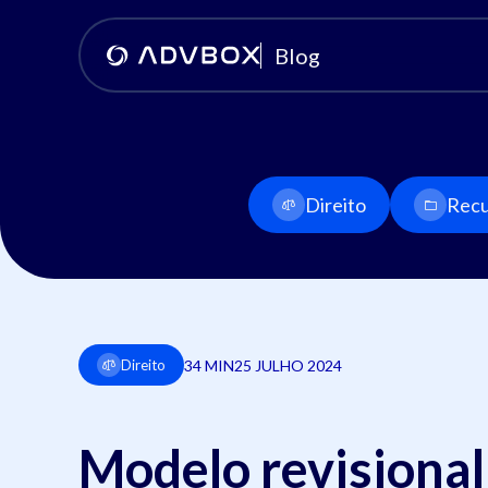
Blog
Direito
Recu
34 MIN
25 JULHO 2024
Direito
Modelo revisional