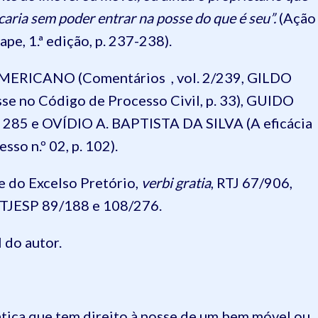
caria sem poder entrar na posse do que é seu”.
(Ação
pe, 1.ª edição, p. 237-238).
 AMERICANO (Comentários , vol. 2/239, GILDO
e no Código de Processo Civil, p. 33), GUIDO
. 285 e OVÍDIO A. BAPTISTA DA SILVA (A eficácia
so n.º 02, p. 102).
e do Excelso Pretório,
verbi gratia
, RTJ 67/906,
JTJESP 89/188 e 108/276.
 do autor.
ática que tem direito à posse de um bem móvel ou