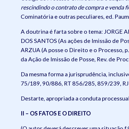
rescindindo o contrato de compra e venda fi
Cominatória e outras peculiares, ed. Pauma
A doutrina é farta sobre o tema: JORGE
DOS SANTOS (As ações de Imissão de Poss
ARZUA (A posse o Direito e o Processo, p
da Ação de Imissão de Posse, Rev. de Proces
Da mesma forma a jurisprudência, inclusiv
75/189, 90/886, RT 856/285, 859/239, R
Destarte, apropriada a conduta processual
II – OS FATOS E O DIREITO
(O autor deverá descrever uma situação f