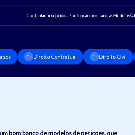
Ca
Controladoria jurídica
Pontuação por Tarefas
Modelos
rsos
Direito Contratual
Direito Civil
r um
bom banco de modelos de petições, que