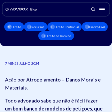
Blog
Direito
Recursos
Direito Contratual
Direito Civil
Direito do Trabalho
7 MIN
23 JULHO 2024
Ação por Atropelamento – Danos Morais e
Materiais.
Todo advogado sabe que não é fácil fazer
um
bom banco de modelos de petições, que