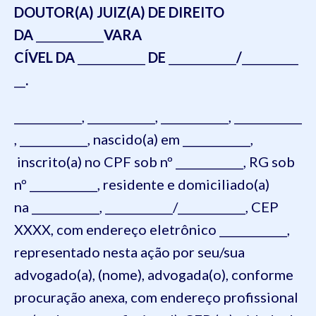
DOUTOR(A) JUIZ(A) DE DIREITO
DA
____________
VARA
CÍVEL DA
____________
DE
____________
/
__________
__
.
____________, ____________, ____________, ____________
, ____________, nascido(a) em ____________,
inscrito(a) no CPF sob nº ____________, RG sob
nº ____________, residente e domiciliado(a)
na ____________, ____________/____________, CEP
XXXX, com endereço eletrônico ____________,
representado nesta ação por seu/sua
advogado(a), (nome), advogada(o), conforme
procuração anexa, com endereço profissional