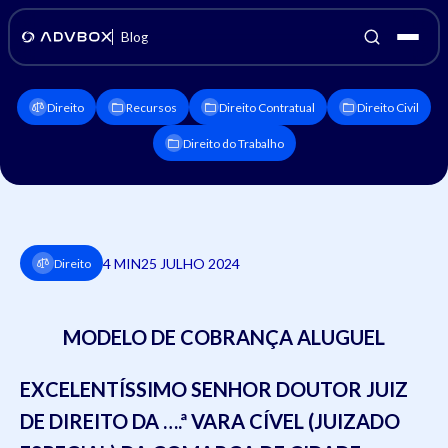
Blog
Direito
Recursos
Direito Contratual
Direito Civil
Direito do Trabalho
4 MIN
25 JULHO 2024
Direito
MODELO DE COBRANÇA ALUGUEL
EXCE
LENTÍSSIMO SENHOR DOUTOR JUIZ
DE
DIREITO
DA
….
ª VARA
CÍVEL (JUIZADO