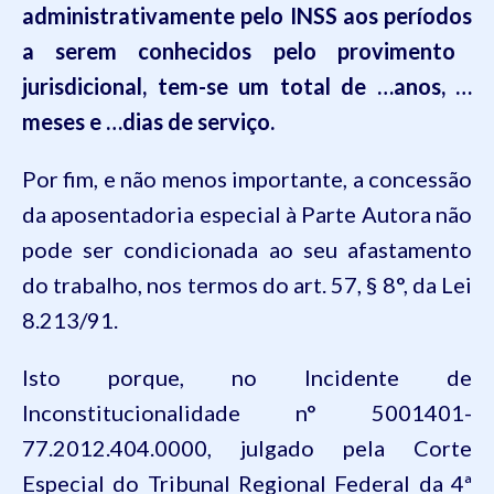
administrativamente pelo INSS ao
s
período
s
a ser
em
conhecido
s
pelo provimento
jurisdicional
,
tem-se um total de …anos, …
meses e …dias
de serviço.
Por fim, e não menos importante, a concessão
da aposentadoria especial à Parte Autora não
pode ser condicionada ao seu afastamento
do trabalho, nos termos do art. 57, § 8°, da Lei
8.213/91.
Isto porque, no Incidente de
Inconstitucionalidade n° 5001401-
77.2012.404.0000, julgado pela Corte
Especial do Tribunal Regional Federal da 4ª