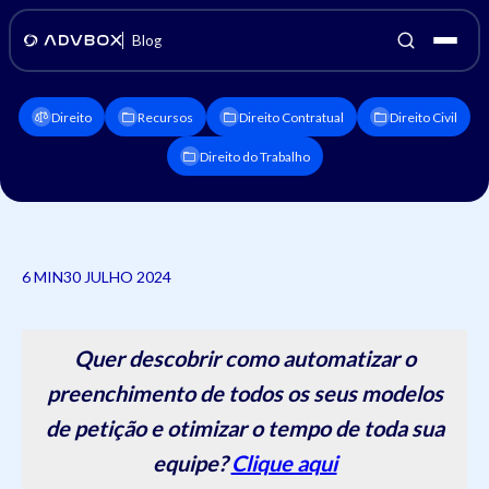
Blog
Direito
Recursos
Direito Contratual
Direito Civil
Direito do Trabalho
6 MIN
30 JULHO 2024
Quer descobrir como automatizar o
preenchimento de todos os seus modelos
de petição e otimizar o tempo de toda sua
equipe?
Clique aqui