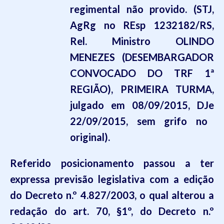
regimental não provido. (STJ,
AgRg no
REsp
1232182/RS,
Rel. Ministro OLINDO
MENEZES (DESEMBARGADOR
CONVOCADO DO TRF 1ª
REGIÃO), PRIMEIRA TURMA,
julgado em 08/09/2015,
DJe
22/09/2015,
sem grifo no
original).
Referido posicionamento passou a ter
expressa previsão legislativa com a edição
do Decreto n.
º
4.827/2003, o qual alterou a
redação do art. 70, §1º, do Decreto n.
º