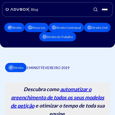
Blog
Direito
Recursos
Direito Contratual
Direito Civil
Direito do Trabalho
3 MIN
07 FEVEREIRO 2019
Direito
Descubra como
automatizar o
preenchimento de todos os seus modelos
de petição
e otimizar o tempo de toda sua
equipe.