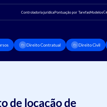
Ca
Controladoria jurídica
Pontuação por Tarefas
Modelos
rsos
Direito Contratual
Direito Civil
o de locação de