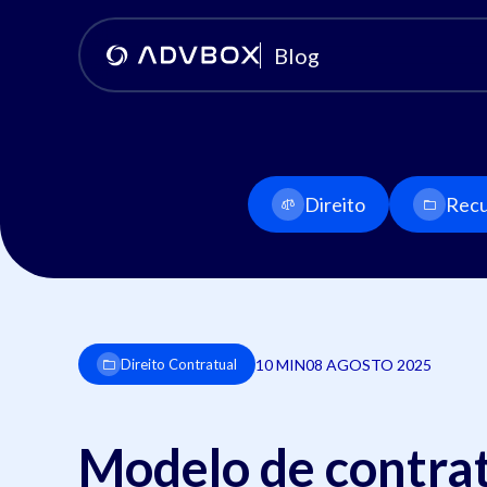
Blog
Direito
Recu
10 MIN
08 AGOSTO 2025
Direito Contratual
Modelo de contrat