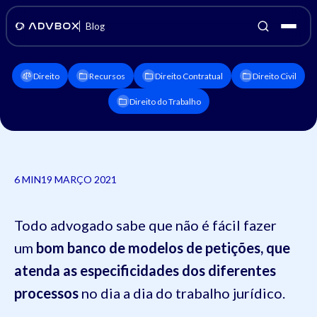
Blog
Direito
Recursos
Direito Contratual
Direito Civil
Direito do Trabalho
6 MIN
19 MARÇO 2021
Todo advogado sabe que não é fácil fazer
um
bom banco de modelos de petições, que
atenda as especificidades dos diferentes
processos
no dia a dia do trabalho jurídico.