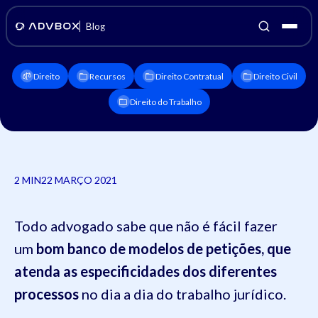
Blog
Direito
Recursos
Direito Contratual
Direito Civil
Direito do Trabalho
2 MIN
22 MARÇO 2021
Todo advogado sabe que não é fácil fazer
um
bom banco de modelos de petições, que
atenda as especificidades dos diferentes
processos
no dia a dia do trabalho jurídico.