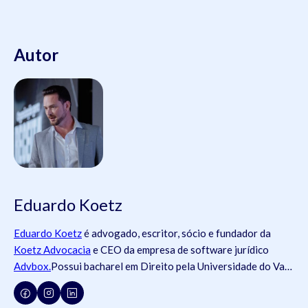
Autor
Eduardo Koetz
Eduardo Koetz
é advogado, escritor, sócio e fundador da
Koetz Advocacia
e CEO da empresa de software jurídico
Advbox.
Possui bacharel em Direito pela Universidade do Vale
do Rio dos Sinos (
Unisinos
).Possui tanto registros na
Ordem
dos Advogados do Brasil
- OAB (OAB/SC 42.934, OAB/RS