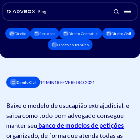
Blog
Direito
Recursos
Direito Contratual
Direito Civil
Direito do Trabalho
14 MIN
18 FEVEREIRO 2021
Direito Civil
Baixe o modelo de usucapião extrajudicial, e
saiba como todo bom advogado consegue
manter seu
banco de modelos de petições
organizado, de forma que atenda todas as