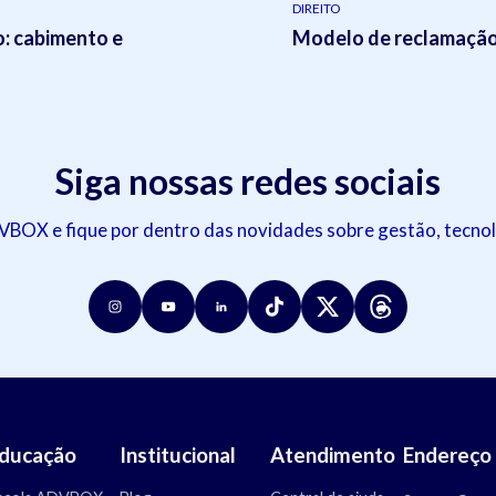
DIREITO
o: cabimento e
Modelo de reclamação 
Siga nossas redes sociais
OX e fique por dentro das novidades sobre gestão, tecnol
ducação
Institucional
Atendimento
Endereço