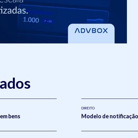
nados
DIREITO
sem bens
Modelo de notificação 