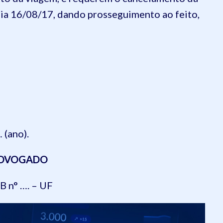
dia 16/08/17, dando prosseguimento ao feito,
 (ano).
DVOGADO
 n° …. – UF