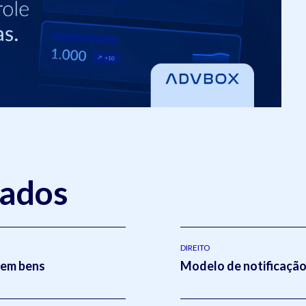
nados
DIREITO
sem bens
Modelo de notificação 