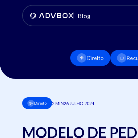
Blog
Direito
Recu
2 MIN
26 JULHO 2024
Direito
MODELO DE PED