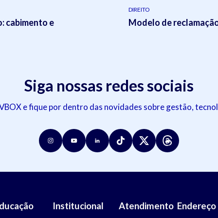
DIREITO
o: cabimento e
Modelo de reclamação 
Siga nossas redes sociais
OX e fique por dentro das novidades sobre gestão, tecnol
ducação
Institucional
Atendimento
Endereço