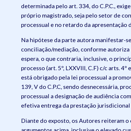
determinada pelo art. 334, do C.P.C., exige
próprio magistrado, seja pelo setor de con
processual e no retardo da apresentação d
Na hipótese da parte autora manifestar-se 
conciliação/mediação, conforme autoriza o a
espera, o que contraria, inclusive, o prin
processo (art. 5º, LXXVIII, C.F) c/c
arts
. 4º
está obrigado pela lei processual a promo
139, V do C.P.C, sendo desnecessária, pro
processual a designação de audiência com a
efetiva entrega da prestação jurisdicional
Diante do exposto, os Autores reiteram
o
argumentos acima, inclusive o elevado cu