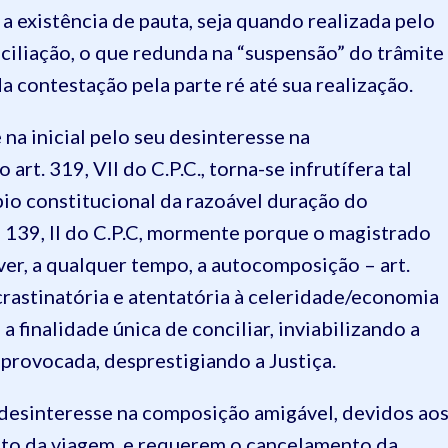
 a existência de pauta, seja quando realizada pelo
ciliação, o
que redunda na “suspensão” do trâmite
a contestação pela parte ré até sua realização.
na inicial pelo seu desinteresse na
rt. 319, VII do C.P.C., torna-se infrutífera tal
cípio constitucional da razoável duração do
 e 139, II do C.P.C, mormente porque o magistrado
ver, a qualquer tempo, a
autocomposição
– art.
crastinatória e atentatória à celeridade/economia
 finalidade única de conciliar, inviabilizando a
 provocada, desprestigiando a Justiça.
 desinteresse na composição amigável
, devidos ao
sto da viagem, e requerem o cancelamento da