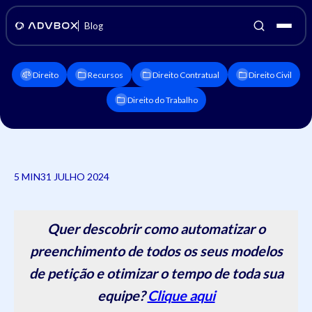
Blog
Direito
Recursos
Direito Contratual
Direito Civil
Direito do Trabalho
5 MIN
31 JULHO 2024
Quer descobrir como automatizar o
preenchimento de todos os seus modelos
de petição e otimizar o tempo de toda sua
equipe?
Clique aqui