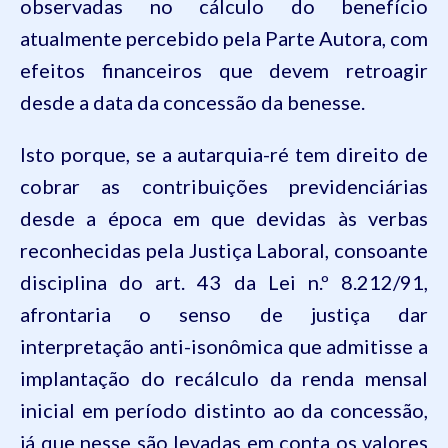
observadas no cálculo do benef
ício
atualmente percebido pela P
arte Autora, com
efeitos financeiros que devem retroagir
desde a data da concessão da benesse.
Isto porque, se a
a
utarquia
-ré tem direito de
cobrar as contribuições previdenciárias
desde a época em que devidas
às
verbas
reconhecidas pela Justiça Laboral, consoante
disciplina do art. 43 da Lei
n.º
8.212/91,
afrontaria o senso de justiça dar
interpretação anti-isonômica que admitisse a
implantação do recálculo da renda mensal
inicial em período distinto ao da concessão,
já que nesse são levadas em conta os valores