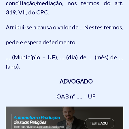
conciliação/mediação, nos termos do art.
319, VII, do CPC.
Atribui-se a causa o valor de …
Nestes termos,
pede e espera deferimento.
… (Município – UF), … (dia) de … (mês) de …
(ano).
ADVOGADO
OAB n° …. – UF