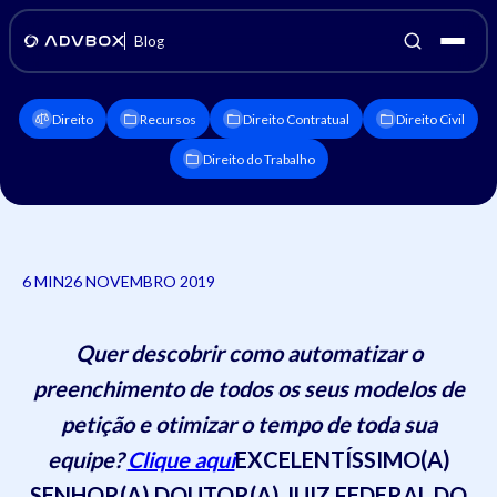
Blog
Direito
Recursos
Direito Contratual
Direito Civil
Direito do Trabalho
6 MIN
26 NOVEMBRO 2019
Quer descobrir como automatizar o
preenchimento de todos os seus modelos de
petição e otimizar o te
mpo de toda sua
equipe?
Clique aqui
EXCELENTÍSSIMO(A)
SENHOR(A) DOUTOR(A)
JUIZ FEDERAL DO