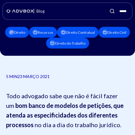
Blog
Direito
Recursos
Direito Contratual
Direito Civil
Direito do Trabalho
5 MIN
23 MARÇO 2021
Todo advogado sabe que não é fácil fazer
um
bom banco de modelos de petições, que
atenda as especificidades dos diferentes
processos
no dia a dia do trabalho jurídico.