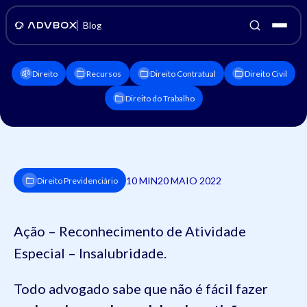
Blog
Direito
Recursos
Direito Contratual
Direito Civil
Direito do Trabalho
10 MIN
20 MAIO 2022
Direito Previdenciário
Ação – Reconhecimento de Atividade
Especial – Insalubridade.
Todo advogado sabe que não é fácil fazer