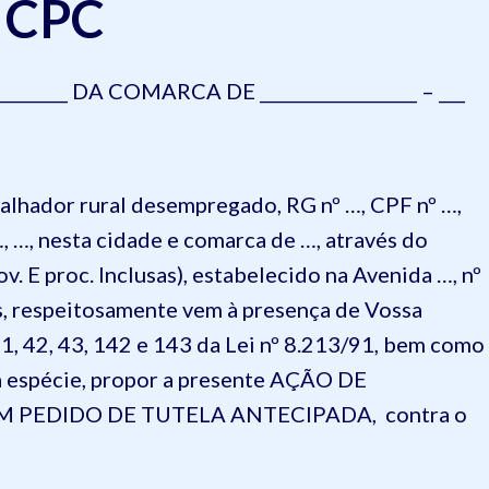
 CPC
_______ DA COMARCA DE __________________ – ___
hador rural desempregado, RG nº …, CPF nº …,
, …, nesta cidade e comarca de …, através do
. E proc. Inclusas), estabelecido na Avenida …, nº
s, respeitosamente vem à presença de Vossa
1, 42, 43, 142 e 143 da Lei nº 8.213/91, bem como
 à espécie, propor a presente AÇÃO DE
 PEDIDO DE TUTELA ANTECIPADA, contra o