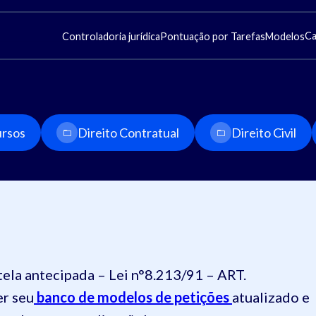
Ca
Controladoria jurídica
Pontuação por Tarefas
Modelos
rsos
Direito Contratual
Direito Civil
tela antecipada – Lei n°8.213/91 – ART.
r seu
banco de modelos de petições
atualizado e