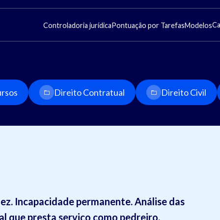
Ca
Controladoria jurídica
Pontuação por Tarefas
Modelos
rsos
Direito Contratual
Direito Civil
ez. Incapacidade permanente. Análise das
al que presta serviço como pedreiro.