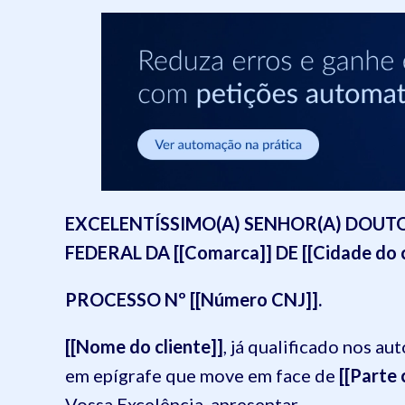
EXCELENTÍSSIMO(A) SENHOR(A) DOUTOR(
FEDERAL DA [[Comarca]] DE [[Cidade do cli
PROCESSO Nº [[Número CNJ]].
[[Nome do cliente]]
, já qualificado nos a
em epígrafe que move em face de
[[Parte 
Vossa Excelência, apresentar