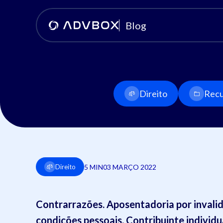
Blog
Direito
Recu
5 MIN
03 MARÇO 2022
Direito
Contrarrazões. Aposentadoria por invalid
condições pessoais. Contribuinte individu