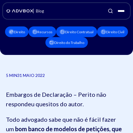
Blog
Direito
Recursos
Direito Contratual
Direito Civil
Direito do Trabalho
5 MIN
31 MAIO 2022
Embargos de Declaração – Perito não
respondeu quesitos do autor.
Todo advogado sabe que não é fácil fazer
um
bom banco de modelos de petições, que