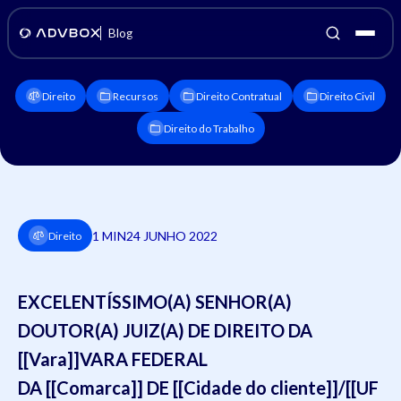
Blog
Direito
Recursos
Direito Contratual
Direito Civil
Direito do Trabalho
1 MIN
24 JUNHO 2022
Direito
EXCELENTÍSSIMO(A) SENHOR(A)
DOUTOR(A) JUIZ(A) DE DIREITO DA
[[Vara]]VARA FEDERAL
DA [[Comarca]] DE [[Cidade do cliente]]/[[UF