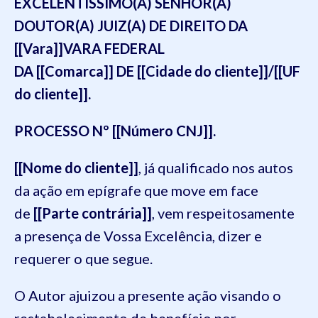
EXCELENTÍSSIMO(A) SENHOR(A)
DOUTOR(A) JUIZ(A) DE DIREITO DA
[[Vara]]VARA FEDERAL
DA [[Comarca]] DE [[Cidade do cliente]]/[[UF
do cliente]].
PROCESSO Nº [[Número CNJ]].
[[Nome do cliente]]
, já qualificado nos autos
da ação em epígrafe que move em face
de
[[Parte contrária]]
, vem respeitosamente
a presença de Vossa Excelência, dizer e
requerer o que segue.
O Autor ajuizou a presente ação visando o
restabelecimento de benefício por