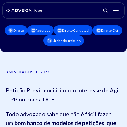
Blog
Direito
Recursos
Direito Contratual
Direito Civil
Direito do Trabalho
3 MIN
30 AGOSTO 2022
Petição Previdenciária com Interesse de Agir
– PP no dia da DCB.
Todo advogado sabe que não é fácil fazer
um
bom banco de modelos de petições, que