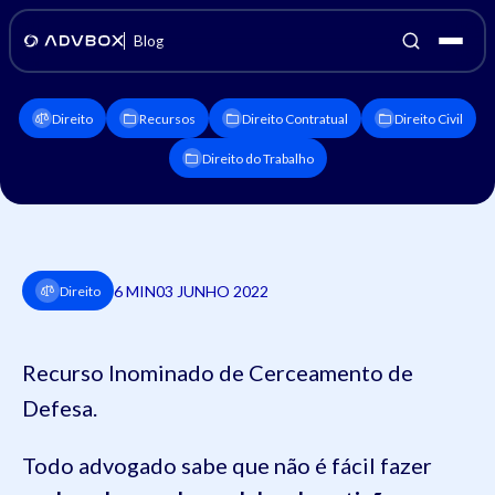
Blog
Direito
Recursos
Direito Contratual
Direito Civil
Direito do Trabalho
6 MIN
03 JUNHO 2022
Direito
Recurso Inominado de Cerceamento de
Defesa.
Todo advogado sabe que não é fácil fazer