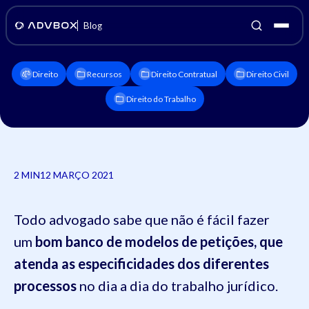
Blog
Direito
Recursos
Direito Contratual
Direito Civil
Direito do Trabalho
2 MIN
12 MARÇO 2021
Todo advogado sabe que não é fácil fazer
um
bom banco de modelos de petições, que
atenda as especificidades dos diferentes
processos
no dia a dia do trabalho jurídico.