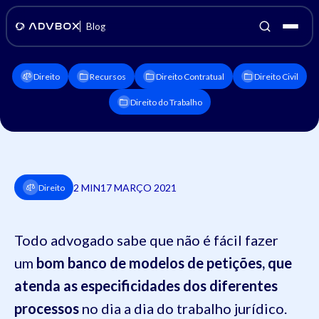
Blog
Direito
Recursos
Direito Contratual
Direito Civil
Direito do Trabalho
2 MIN
17 MARÇO 2021
Direito
Todo advogado sabe que não é fácil fazer
um
bom banco de modelos de petições, que
atenda as especificidades dos diferentes
processos
no dia a dia do trabalho jurídico.