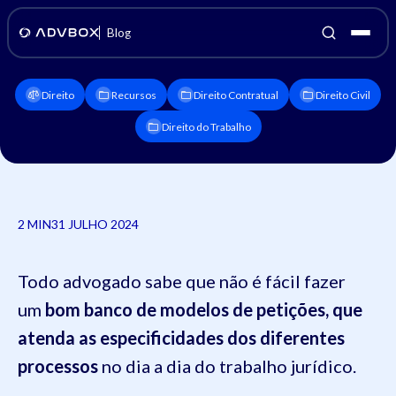
Blog
Direito
Recursos
Direito Contratual
Direito Civil
Direito do Trabalho
2 MIN
31 JULHO 2024
Todo advogado sabe que não é fácil fazer
um
bom banco de modelos de petições, que
atenda as especificidades dos diferentes
processos
no dia a dia do trabalho jurídico.