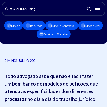
Blog
Direito
Recursos
Direito Contratual
Direito Civil
Direito do Trabalho
2 MIN
31 JULHO 2024
Todo advogado sabe que não é fácil fazer
um
bom banco de modelos de petições, que
atenda as especificidades dos diferentes
processos
no dia a dia do trabalho jurídico.