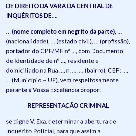
DE DIREITO DA VARA DA CENTRAL DE
INQUÉRITOS DE….
…
(nome completo em negrito da parte)
,
…
(nacionalidade)
,
… (estado civil)
,
… (profissão)
,
portador
do
CPF/MF nº
…, com Documento
de Identidade de n° …, residente e
domiciliado na
Rua …, n. …, … (bairro), CE
P: …,
… (Município – UF)
,
vem respeitosamente
perante a Vossa Excelência propor:
REPRESENTAÇÃO CRIMINAL
se digne V. Exa. determinar a abertura de
Inquérito Policial, para que assim a