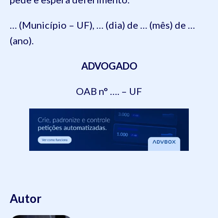
… (Município – UF), … (dia) de … (mês) de …
(ano).
ADVOGADO
OAB n° …. – UF
Autor